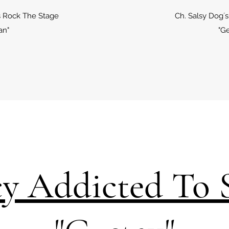
s Rock The Stage
Ch. Salsy Dog´
an"
"Ge
y Addicted To 