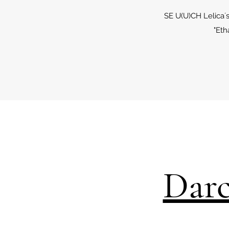
SE U(U)CH Lelica´
"Eth
Darc